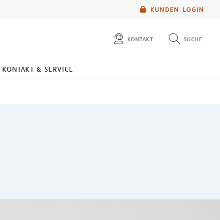
KUNDEN-LOGIN
kontakt
suche
diese website durchsuchen
kontakt & service
mlp berater finden