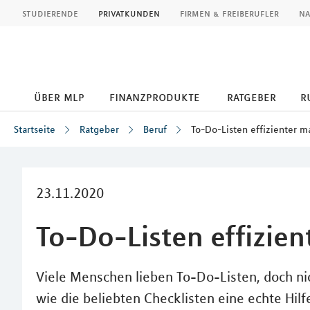
MLP
studierende
privatkunden
firmen & freiberufler
na
über mlp
finanzprodukte
ratgeber
r
Startseite
Ratgeber
Beruf
To-Do-Listen effizienter 
Inhalt
23.11.2020
To-Do-Listen effizie
Viele Menschen lieben To-Do-Listen, doch nich
wie die beliebten Checklisten eine echte Hilf