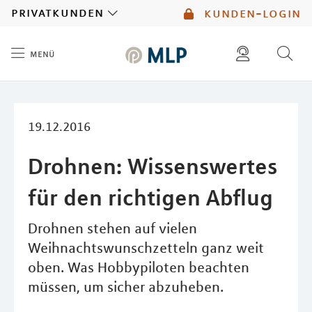
MLP
privatkunden
kunden-login
menü
Inhalt
diese website durchsuchen
mlp berater finden
19.12.2016
Drohnen: Wissenswertes
für den richtigen Abflug
Drohnen stehen auf vielen
Weihnachtswunschzetteln ganz weit
oben. Was Hobbypiloten beachten
müssen, um sicher abzuheben.