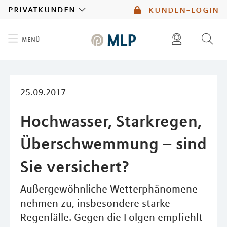
MLP
privatkunden
kunden-login
menü
Inhalt
diese website durchsuchen
mlp berater finden
25.09.2017
Hochwasser, Starkregen,
Überschwemmung – sind
Sie versichert?
Außergewöhnliche Wetterphänomene
nehmen zu, insbesondere starke
Regenfälle. Gegen die Folgen empfiehlt