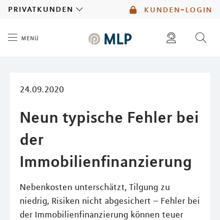
MLP
privatkunden
kunden-login
menü
Inhalt
diese website durchsuchen
mlp berater finden
24.09.2020
Neun typische Fehler bei
der
Immobilienfinanzierung
Nebenkosten unterschätzt, Tilgung zu
niedrig, Risiken nicht abgesichert – Fehler bei
der Immobilienfinanzierung können teuer