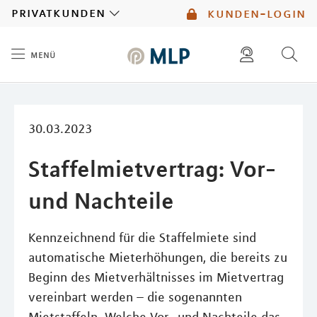
MLP
privatkunden
kunden-login
menü
Inhalt
diese website durchsuchen
mlp berater finden
30.03.2023
Staffelmietvertrag: Vor-
und Nachteile
Kennzeichnend für die Staffelmiete sind
automatische Mieterhöhungen, die bereits zu
Beginn des Mietverhältnisses im Mietvertrag
vereinbart werden – die sogenannten