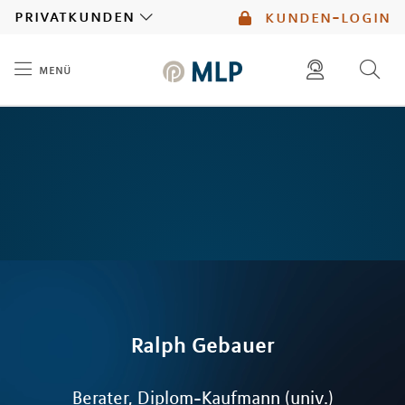
MLP
privatkunden
kunden-login
menü
Inhalt
diese website durchsuchen
mlp berater finden
Ralph
Gebauer
Berater, Diplom-Kaufmann (univ.)