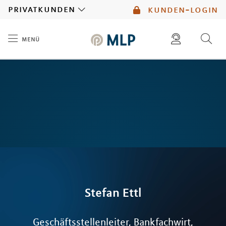
MLP
privatkunden
kunden-login
menü
Inhalt
diese website durchsuchen
mlp berater finden
Stefan
Ettl
Geschäftsstellenleiter, Bankfachwirt,