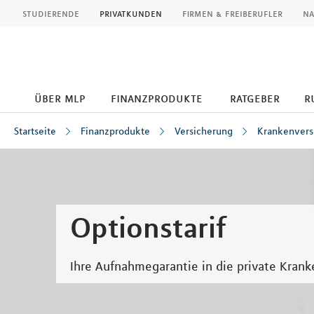
MLP
studierende
privatkunden
firmen & freiberufler
na
über mlp
finanzprodukte
ratgeber
r
Startseite
Finanzprodukte
Versicherung
Krankenvers
Inhalt
Optionstarif
Ihre Aufnahmegarantie in die private Kran