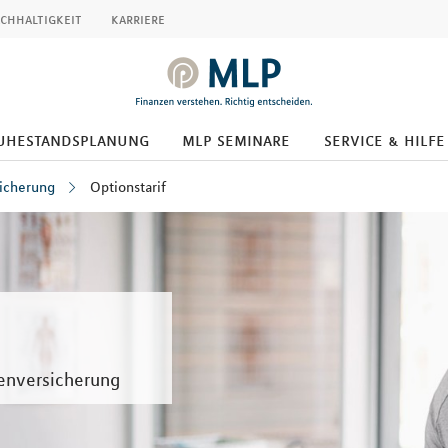
chhaltigkeit
karriere
uhestandsplanung
mlp seminare
service & hilfe
icherung
Optionstarif
kenversicherung