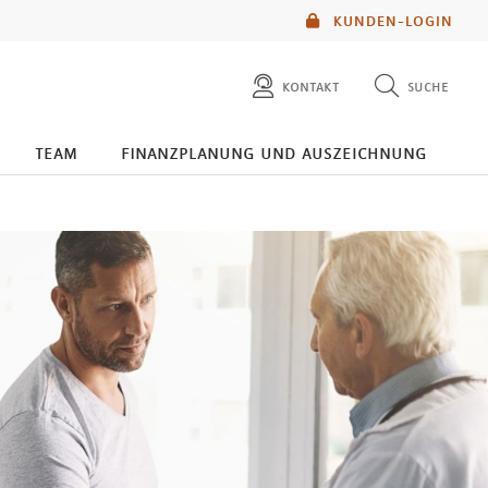
KUNDEN-LOGIN
kontakt
suche
diese website durchsuchen
team
finanzplanung und auszeichnung
mlp berater finden